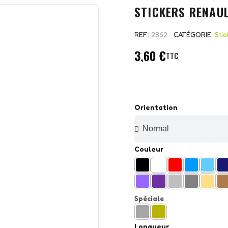
STICKERS RENAU
REF
2862
CATÉGORIE
Sti
3,60 €
TTC
Orientation
Couleur
Spéciale
Longueur