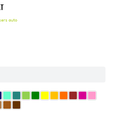
LT
ckers auto