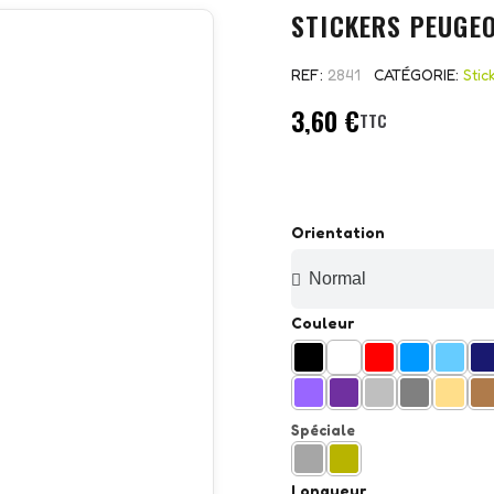
STICKERS PEUGE
REF
2841
CATÉGORIE
Stic
3,60 €
TTC
Orientation
Couleur
Spéciale
Longueur