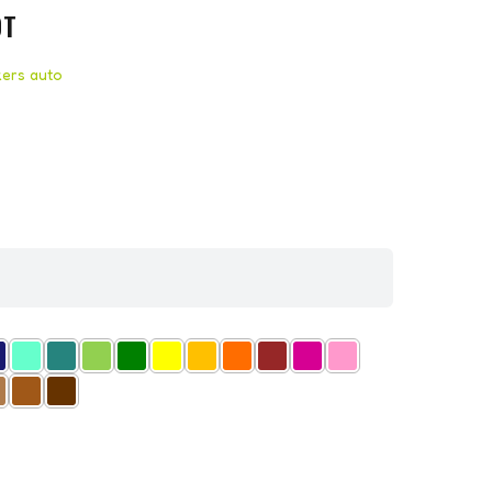
OT
kers auto