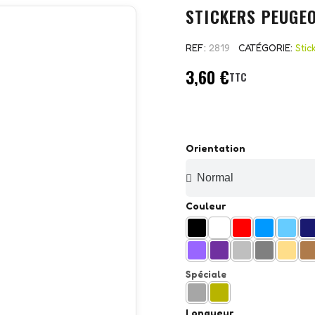
STICKERS PEUGE
REF
2819
CATÉGORIE
Stic
3,60 €
TTC
Orientation
Couleur
Spéciale
Longueur