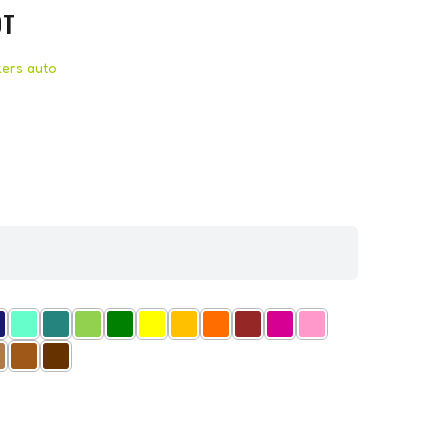
OT
kers auto