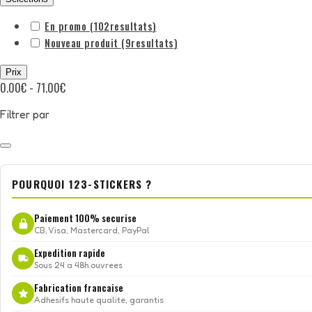
En promo
(102
resultats
)
Nouveau produit
(9
resultats
)
Prix
0.00€ - 71.00€
Filtrer par
POURQUOI 123-STICKERS ?
Paiement 100% securise
CB, Visa, Mastercard, PayPal
Expedition rapide
Sous 24 a 48h ouvrees
Fabrication francaise
Adhesifs haute qualite, garantis