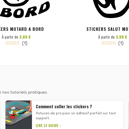
KERS MOTARD A BORD
STICKERS SALUT M
À partir de
3,60 €
À partir de
3,60 €
(1)
(1)










 nos tutoriels pratiques.
Comment coller les stickers ?
Astuces de pro pour un adhesif parfait sur tout
support.
LIRE LE GUIDE ›