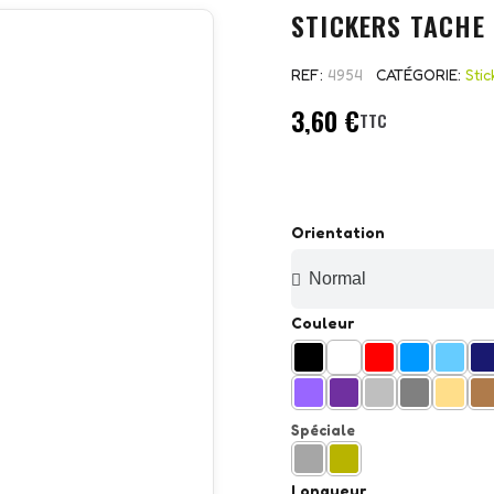
STICKERS TACHE 
REF
4954
CATÉGORIE
Stic
3,60 €
TTC
Orientation
Couleur
Spéciale
Longueur