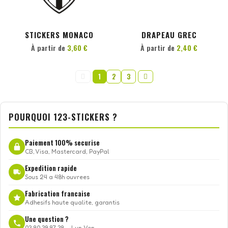
PERSONNALISER
PERSONNALISER
STICKERS MONACO
DRAPEAU GREC
À partir de
3,60 €
À partir de
2,40 €
1
2
3
POURQUOI 123-STICKERS ?
Paiement 100% securise
CB, Visa, Mastercard, PayPal
Expedition rapide
Sous 24 a 48h ouvrees
Fabrication francaise
Adhesifs haute qualite, garantis
Une question ?
03.80.39.97.38 — Lun-Ven