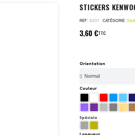
STICKERS KENWO
REF
6301
CATÉGORIE
Sti
3,60 €
TTC
Orientation
Couleur
Spéciale
Longueur