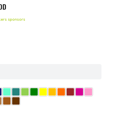
OD
ckers sponsors