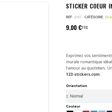
STICKER COEUR I
REF
2147
CATÉGORIE
Stic
9,00 €
TTC
Exprimez vos sentiments
murale romantique idéal
l’amour au quotidien.. Un
123-stickers.com
.
Orientation
Couleur