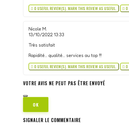

0
USEFUL REVIEW(S). MARK THIS REVIEW AS USEFUL.

0
Nicole M.
13/10/2022 13:33
Très satisfait
Rapidité... qualité... services au top !!!

0
USEFUL REVIEW(S). MARK THIS REVIEW AS USEFUL.

0
VOTRE AVIS NE PEUT PAS ÊTRE ENVOYÉ
OK
SIGNALER LE COMMENTAIRE