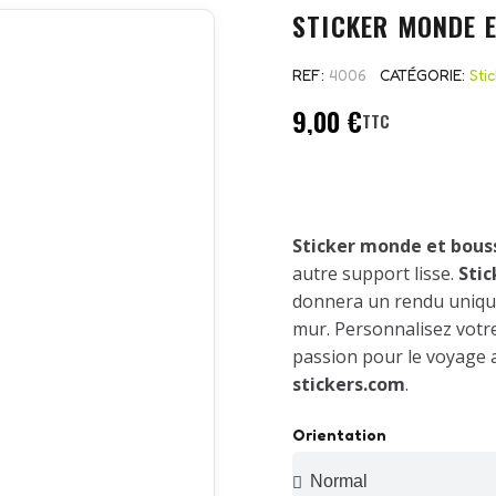
STICKER MONDE 
REF
4006
CATÉGORIE
Sti
9,00 €
TTC
Sticker monde et bous
autre support lisse.
Sti
donnera un rendu unique
mur. Personnalisez votr
passion pour le voyage a
stickers.com
.
Orientation