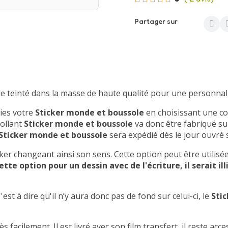
Partager sur
le teinté dans la masse de haute qualité pour une personnali
vies votre
Sticker monde et boussole
en choisissant une co
collant
Sticker monde et boussole
va donc être fabriqué s
Sticker monde et boussole
sera expédié dès le jour ouvré
ker changeant ainsi son sens. Cette option peut être utilisée
ette option pour un dessin avec de l'écriture, il serait ill
'est à dire qu'il n’y aura donc pas de fond sur celui-ci, le
Sti
rès facilement. Il est livré avec son film transfert, il reste ac