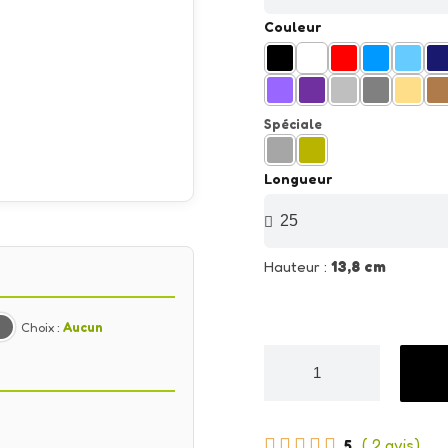
Couleur
Spéciale
Longueur
Hauteur :
13,8 cm
Choix :
Aucun





5
( 2 avis)