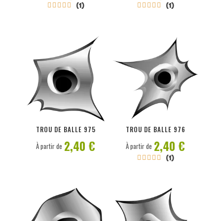
(1)
(1)










PERSONNALISER
PERSONNALISER
TROU DE BALLE 975
TROU DE BALLE 976
2,40 €
2,40 €
À partir de
À partir de
(1)




