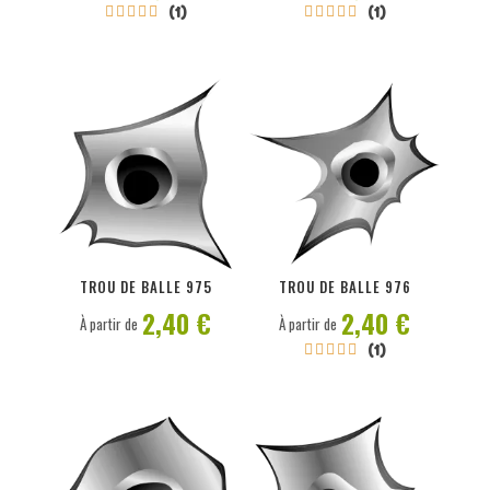
(1)
(1)










PERSONNALISER
PERSONNALISER
TROU DE BALLE 975
TROU DE BALLE 976
2,40 €
2,40 €
À partir de
À partir de
(1)




