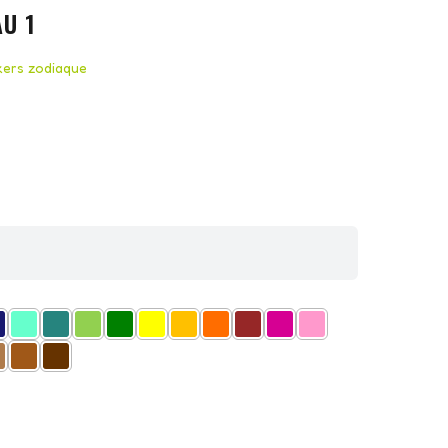
U 1
kers zodiaque