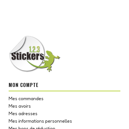
MON COMPTE
Mes commandes
Mes avoirs
Mes adresses
Mes informations personnelles
Mes bons de réduction