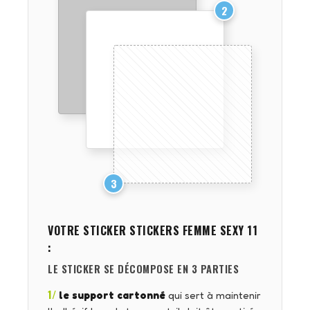
2
3
VOTRE STICKER
STICKERS FEMME SEXY 11
:
LE STICKER SE DÉCOMPOSE EN 3 PARTIES
1/
le support cartonné
qui sert à maintenir