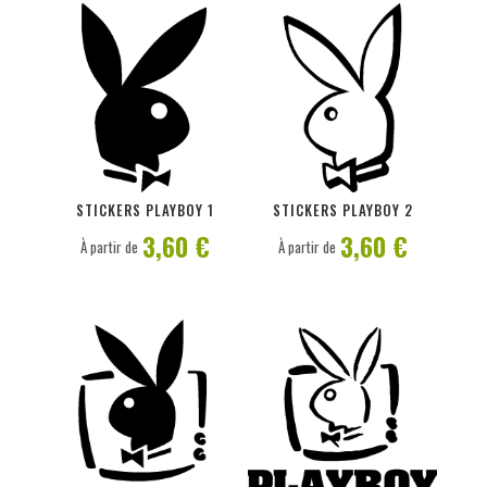
PERSONNALISER
PERSONNALISER
STICKERS PLAYBOY 1
STICKERS PLAYBOY 2
3,60 €
3,60 €
À partir de
À partir de