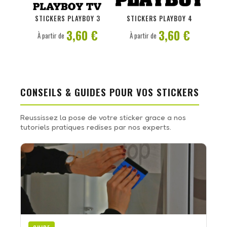
PERSONNALISER
PERSONNALISER
STICKERS PLAYBOY 3
STICKERS PLAYBOY 4
3,60 €
3,60 €
À partir de
À partir de
CONSEILS & GUIDES POUR VOS STICKERS
Reussissez la pose de votre sticker grace a nos
tutoriels pratiques redises par nos experts.