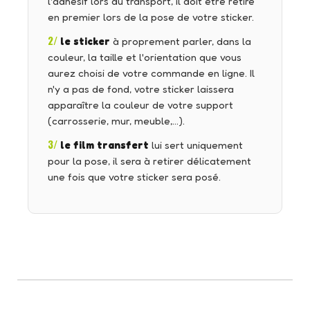
l'adhésif lors du transport, il doit être retiré
en premier lors de la pose de votre sticker.
2/
le sticker
à proprement parler, dans la
couleur, la taille et l'orientation que vous
aurez choisi de votre commande en ligne. Il
n'y a pas de fond, votre sticker laissera
apparaître la couleur de votre support
(carrosserie, mur, meuble,…).
3/
le film transfert
lui sert uniquement
pour la pose, il sera à retirer délicatement
une fois que votre sticker sera posé.