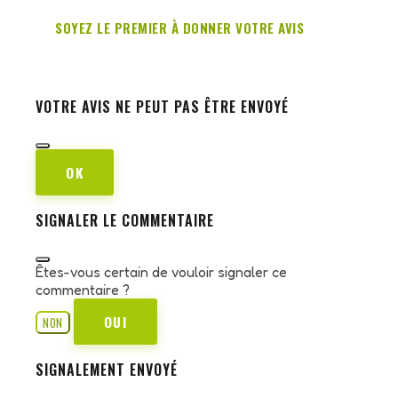
SOYEZ LE PREMIER À DONNER VOTRE AVIS
VOTRE AVIS NE PEUT PAS ÊTRE ENVOYÉ
OK
SIGNALER LE COMMENTAIRE
Êtes-vous certain de vouloir signaler ce
commentaire ?
OUI
NON
SIGNALEMENT ENVOYÉ