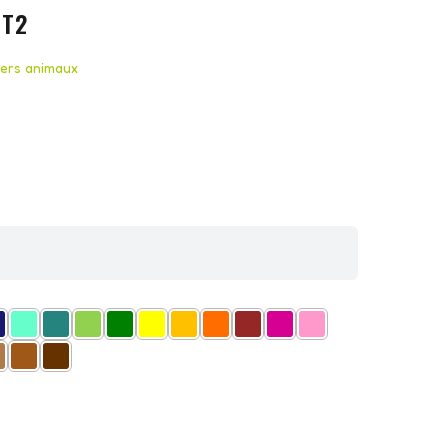
NT2
kers animaux