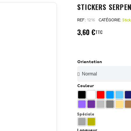
STICKERS SERPE
REF
1216
CATÉGORIE
Stic
3,60 €
TTC
Orientation
Couleur
Spéciale
Longueur