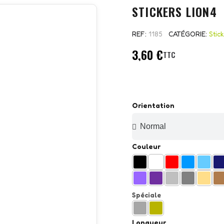
STICKERS LION4
REF
1185
CATÉGORIE
Stic
3,60 €
TTC
Orientation
Couleur
Spéciale
Longueur