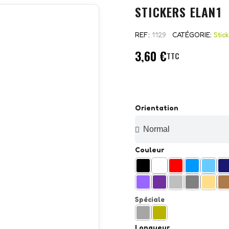
STICKERS ELAN1
REF
1129
CATÉGORIE
Stic
3,60 €
TTC
Orientation
Couleur
Spéciale
Longueur