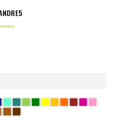
ANDRE5
amandre