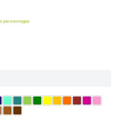
U
rs personnages