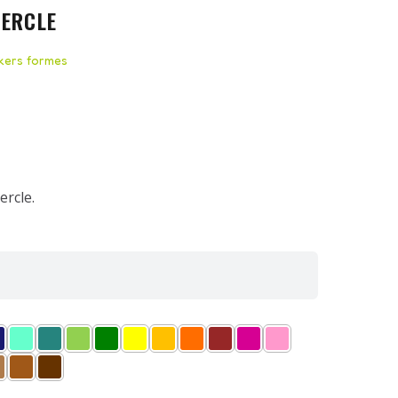
CERCLE
ckers formes
ercle.