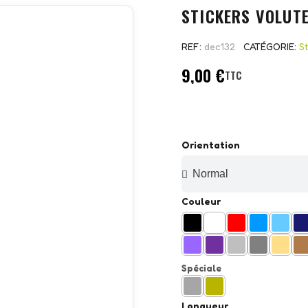
STICKERS VOLUT
REF
dec132
CATÉGORIE
S
9,00 €
TTC
Orientation
Couleur
Spéciale
Longueur